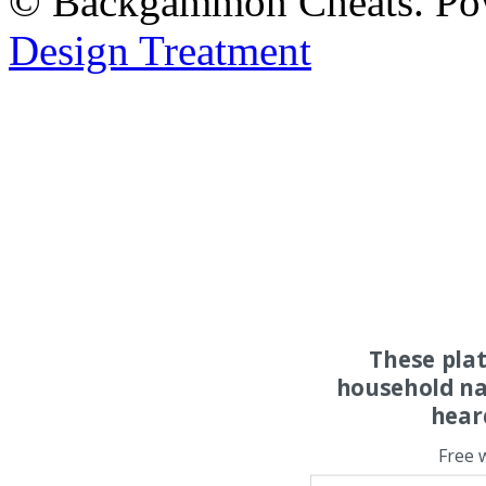
© Backgammon Cheats. Po
Design Treatment
These pla
household na
hear
Free 