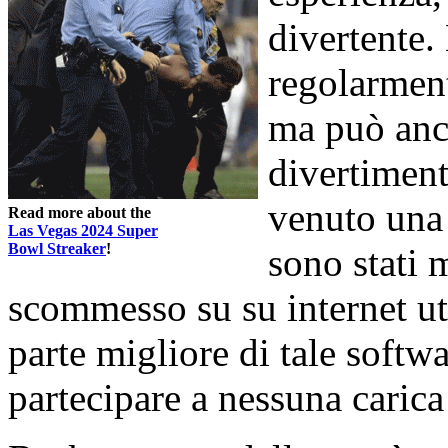
divertente
regolarment
ma può anc
divertimento
venuto una 
Read more about the
Las Vegas 2024 Super
Bowl Streaker
!
sono stati 
scommesso su su internet ut
parte migliore di tale softw
partecipare a nessuna carica 