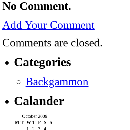
No Comment.
Add Your Comment
Comments are closed.
Categories
Backgammon
Calander
October 2009
M
T
W
T
F
S
S
1
2
3
4