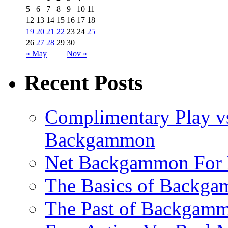
5
6
7
8
9
10
11
12
13
14
15
16
17
18
19
20
21
22
23
24
25
26
27
28
29
30
« May
Nov »
Recent Posts
Complimentary Play vs
Backgammon
Net Backgammon For 
The Basics of Backgam
The Past of Backgam