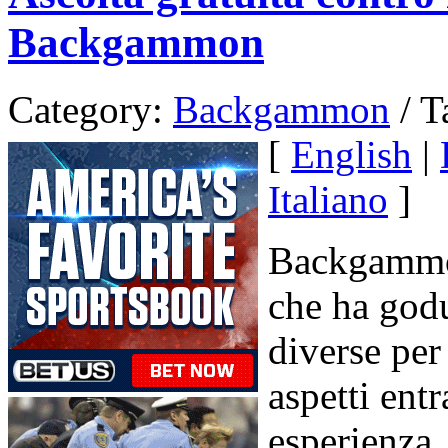
Backgammon
Category:
Backgammon
/ T
[
English
|
Italiano
]
Backgammon
che ha godu
diverse per
aspetti entr
esperienza,