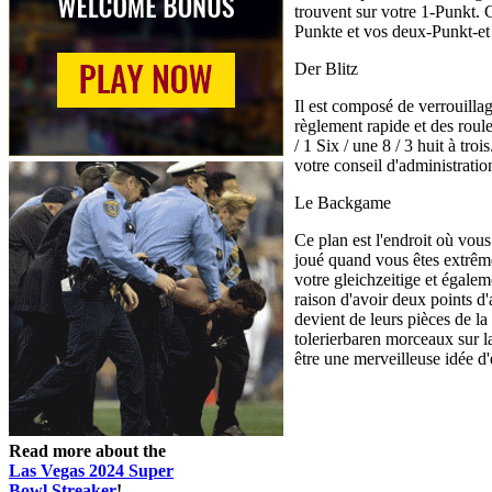
trouvent sur votre 1-Punkt.
Punkte et vos deux-Punkt-et 
Der Blitz
Il est composé de verrouillag
règlement rapide et des roul
/ 1 Six / une 8 / 3 huit à tro
votre conseil d'administration
Le Backgame
Ce plan est l'endroit où vous
joué quand vous êtes extrême
votre gleichzeitige et égale
raison d'avoir deux points d'
devient de leurs pièces de l
tolerierbaren morceaux sur la
être une merveilleuse idée d'
Read more about the
Las Vegas 2024 Super
Bowl Streaker
!