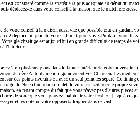
 Ceci est considéré comme la stratégie la plus adéquate au début du ma
puis déplacez-le dans votre conseil à la maison que le match progresse.
e de votre conseil à la maison aussi vite que possible tout en gardant vot
eaux 2 déplace un pion de votre 1-Punkt-pour vos 3-Punkt-et vous Jetez
is. Votre gleichzeitige est aujourd'hui en grande difficulté de temps de voi
 à l'intérieur!
 avez 2 ou plusieurs pions dans le Januar intérieur de votre adversaire. 
ment derrière Auto il améliore grandement vos Chancen. Les meilleurs e
ment sur des points riverains ou avec un seul point les séparé. Le timin
ancrage de Nice et un mur complet de votre conseil interne propre si vous
a maison, en tenant compte du fait que vous n'avez pas d'autres pièces su
 barre de sorte que vous pouvez maintenir votre Position jusqu'à ce que 
essayer et les obtenir votre opposerto frapper dans ce cas!