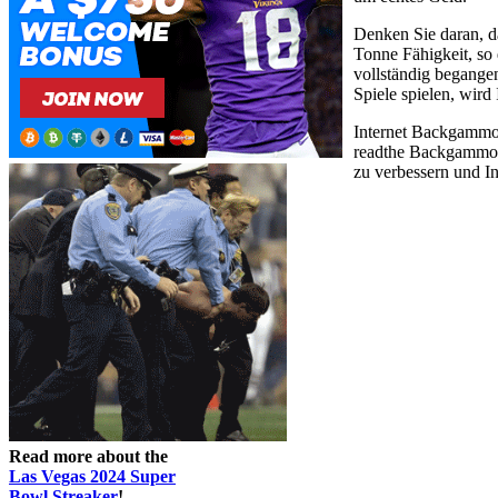
Denken Sie daran, da
Tonne Fähigkeit, so 
vollständig begange
Spiele spielen, wird
Internet Backgammon
readthe Backgammon-
zu verbessern und 
Read more about the
Las Vegas 2024 Super
Bowl Streaker
!