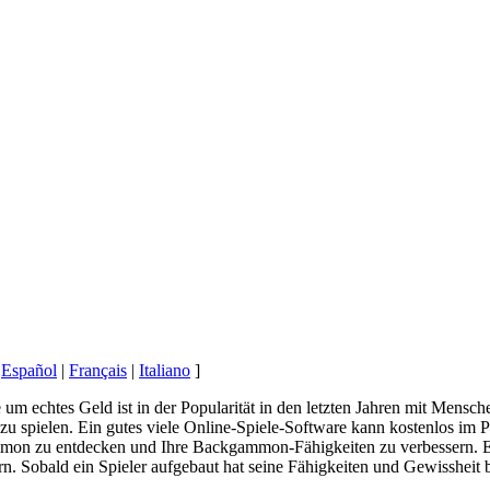
|
Español
|
Français
|
Italiano
]
 echtes Geld ist in der Popularität in den letzten Jahren mit Mensche
zu spielen. Ein gutes viele Online-Spiele-Software kann kostenlos im 
n zu entdecken und Ihre Backgammon-Fähigkeiten zu verbessern. Es k
rn. Sobald ein Spieler aufgebaut hat seine Fähigkeiten und Gewissheit