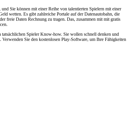
und Sie können mit einer Reihe von talentierten Spielern mit einer
eld wetten. Es gibt zahlreiche Portale auf der Datenautobahn, die
 der freie Daten Rechnung zu tragen. Das, zusammen mit mit gratis
ncen.
en tatsächlichen Spieler Know-how. Sie wollen schnell denken und
in. Verwenden Sie den kostenlosen Play-Software, um Ihre Fähigkeiten