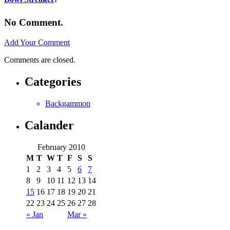
No Comment.
Add Your Comment
Comments are closed.
Categories
Backgammon
Calander
February 2010
M
T
W
T
F
S
S
1
2
3
4
5
6
7
8
9
10
11
12
13
14
15
16
17
18
19
20
21
22
23
24
25
26
27
28
« Jan
Mar »