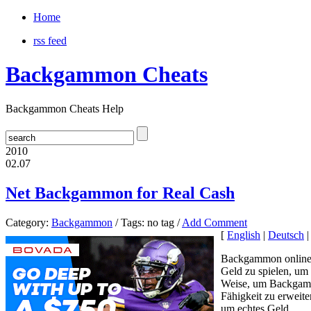
Home
rss feed
Backgammon Cheats
Backgammon Cheats Help
2010
02.07
Net Backgammon for Real Cash
Category:
Backgammon
/ Tags: no tag /
Add Comment
[
English
|
Deutsch
Backgammon online um
Geld zu spielen, um 
Weise, um Backgammo
Fähigkeit zu erweite
um echtes Geld.