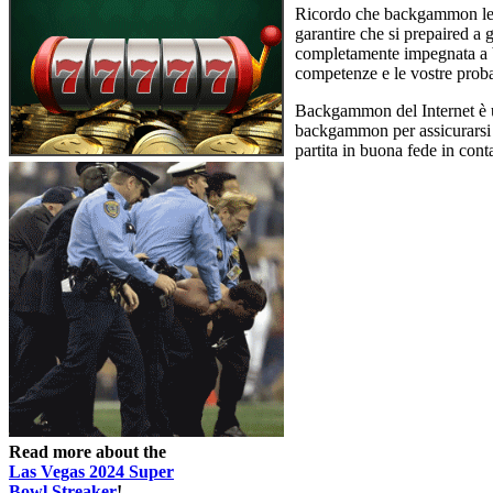
Ricordo che backgammon legit
garantire che si prepaired a
completamente impegnata a bac
competenze e le vostre proba
Backgammon del Internet è un
backgammon per assicurarsi c
partita in buona fede in conta
Read more about the
Las Vegas 2024 Super
Bowl Streaker
!