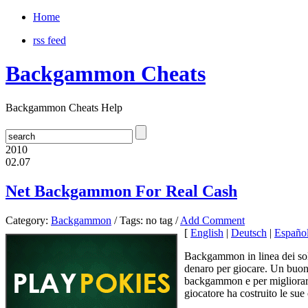
Home
rss feed
Backgammon Cheats
Backgammon Cheats Help
2010
02.07
Net Backgammon For Real Cash
Category:
Backgammon
/ Tags: no tag /
Add Comment
[
English
|
Deutsch
|
Españo
Backgammon in linea dei sold
denaro per giocare. Un buon 
backgammon e per migliorare
giocatore ha costruito le sue