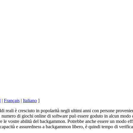
l
|
Français
|
Italiano
]
i reali è cresciuto in popolarità negli ultimi anni con persone proveni
numero di giochi online di software può essere goduto in alcun modo di
 le vostre abilità del backgammon. Potrebbe anche essere un modo effic
 capacità e assuredness a backgammon libero, è quindi tempo di verificar