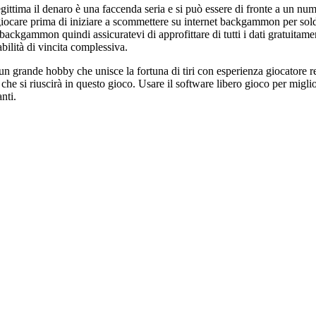
tima il denaro è una faccenda seria e si può essere di fronte a un numer
 giocare prima di iniziare a scommettere su internet backgammon per sold
kgammon quindi assicuratevi di approfittare di tutti i dati gratuitament
bilità di vincita complessiva.
 grande hobby che unisce la fortuna di tiri con esperienza giocatore r
he si riuscirà in questo gioco. Usare il software libero gioco per miglio
nti.